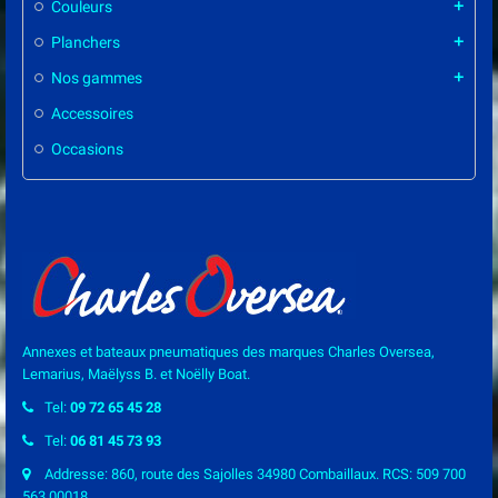
Couleurs
add
Planchers
add
Nos gammes
add
Accessoires
Occasions
Annexes et bateaux pneumatiques des marques Charles Oversea,
Lemarius, Maëlyss B. et Noëlly Boat.
Tel:
09 72 65 45 28
Tel:
06 81 45 73 93
Addresse: 860, route des Sajolles 34980 Combaillaux. RCS: 509 700
563 00018