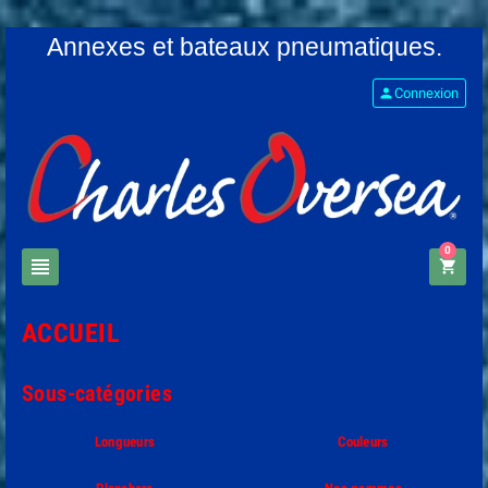
Annexes et bateaux pneumatiques.
person
Connexion
0
view_headline
shopping_cart
ACCUEIL
Sous-catégories
Longueurs
Couleurs