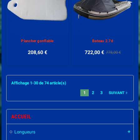
Plancher gonflable
Bateau 2.7d
208,60 €
722,00 €
778,00 €
Affichage 1-30 de 74 article(s)
1
2
3
navigate_next
SUIVANT
ACCUEIL
Longueurs
add