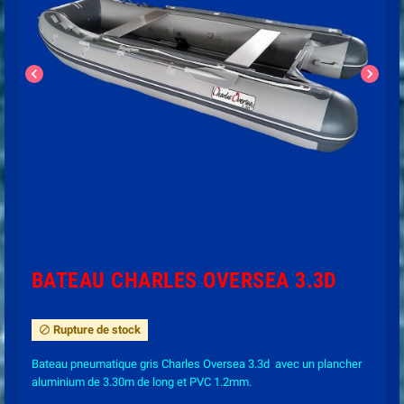
chevron_left
chevron_right
BATEAU CHARLES OVERSEA 3.3D
Rupture de stock
block
Bateau pneumatique gris Charles Oversea 3.3d avec un plancher
aluminium de 3.30m de long et PVC 1.2mm.