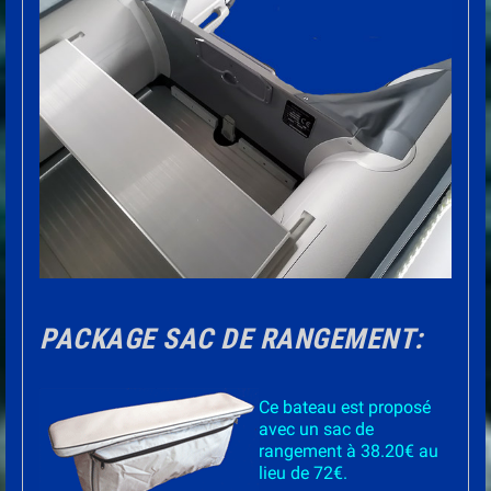
PACKAGE SAC DE RANGEMENT:
Ce bateau est proposé
avec un sac de
rangement à 38.20€ au
lieu de 72€.