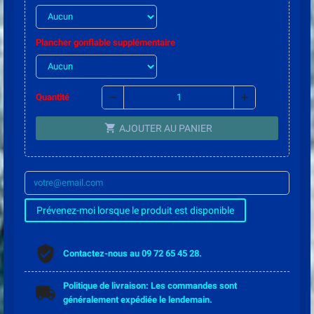
Plancher gonflable supplémentaire
remove
add
Quantité
shopping_cart
AJOUTER AU PANIER
Prévenez-moi lorsque le produit est disponible
Contactez-nous au 09 72 65 45 28.
Politique de livraison: Les commandes sont
généralement expédiée le lendemain.