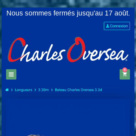
Nous sommes fermés jusqu'au 17 août.
person
Connexion
0
view_headline
shopping_cart
chevron_right
chevron_right
chevron_right
Longueurs
3.30m
Bateau Charles Oversea 3.3d