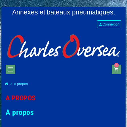
Annexes et bateaux pneumatiques.
person
Connexion
0
view_headline
shopping_cart
chevron_right
A propos
A PROPOS
A propos