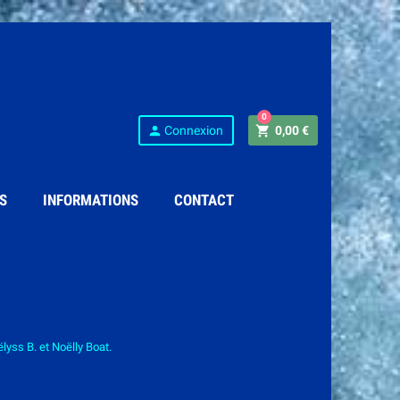
0
person
shopping_cart
Connexion
0,00 €
S
INFORMATIONS
CONTACT
ss B. et Noëlly Boat.