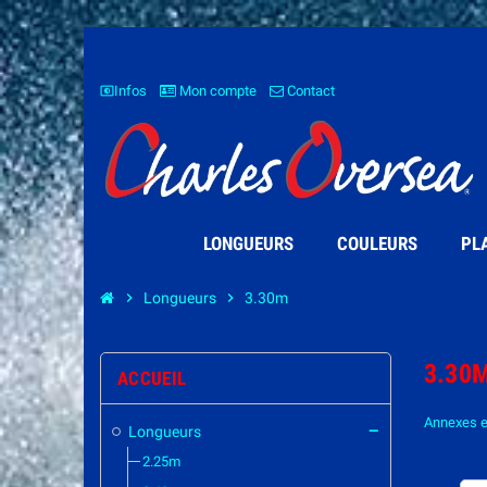
Infos
Mon compte
Contact
settings_brightness
LONGUEURS
COULEURS
PL
chevron_right
Longueurs
chevron_right
3.30m
3.30
ACCUEIL
Annexes e
Longueurs
remove
2.25m