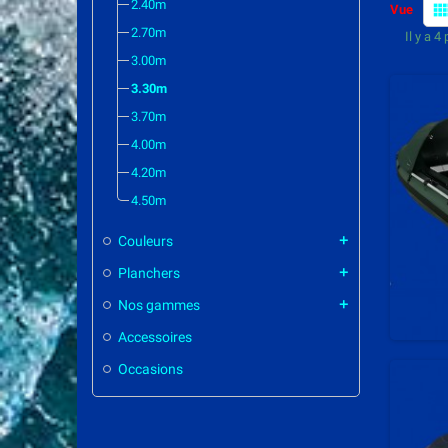
2.40m
view_co
Vue
2.70m
Il y a 4
3.00m
3.30m
3.70m
4.00m
4.20m
4.50m
Couleurs
add
Planchers
add
Nos gammes
add
Accessoires
Occasions