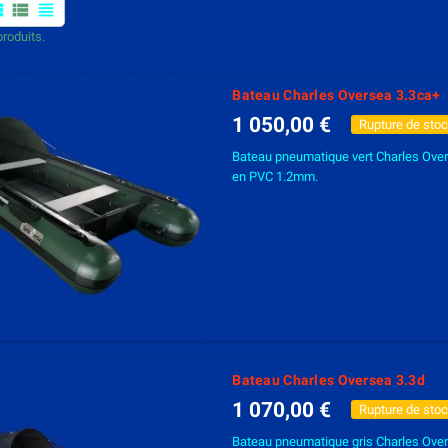
mfy
view_list
view_headline
 produits.
Bateau Charles Oversea 3.3ca+
1 050,00 €
Rupture de sto
Bateau pneumatique vert Charles Ove
en PVC 1.2mm.
Bateau Charles Oversea 3.3d
1 070,00 €
Rupture de sto
Bateau pneumatique gris Charles Over