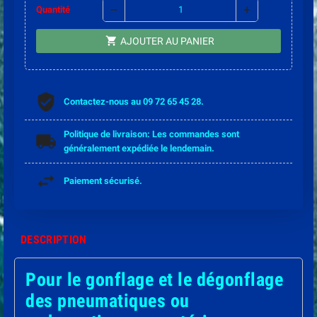
remove
add
Quantité
shopping_cart
AJOUTER AU PANIER
Contactez-nous au 09 72 65 45 28.
Politique de livraison: Les commandes sont
généralement expédiée le lendemain.
Paiement sécurisé.
DESCRIPTION
Pour le gonflage et le dégonflage
des pneumatiques ou