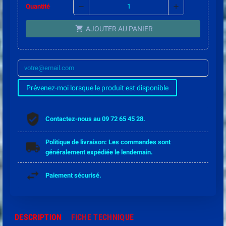
remove
add
Quantité
shopping_cart
AJOUTER AU PANIER
Prévenez-moi lorsque le produit est disponible
Contactez-nous au 09 72 65 45 28.
Politique de livraison: Les commandes sont
généralement expédiée le lendemain.
Paiement sécurisé.
DESCRIPTION
FICHE TECHNIQUE