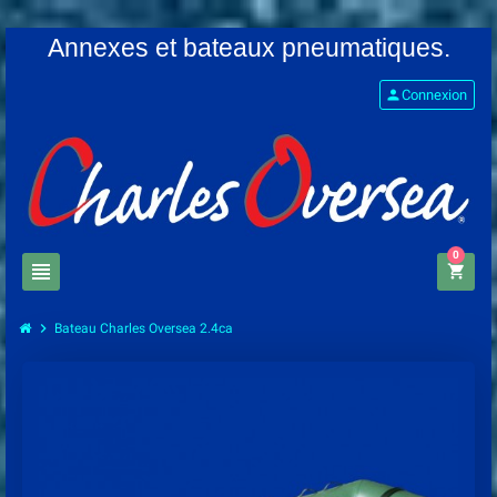
Annexes et bateaux pneumatiques.
person
Connexion
0
view_headline
shopping_cart
chevron_right
Bateau Charles Oversea 2.4ca