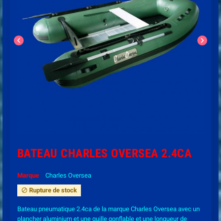
chevron_left
chevron_right
BATEAU CHARLES OVERSEA 2.4CA
Marque
Charles Oversea
Rupture de stock
block
Bateau pneumatique 2.4ca de la marque Charles Oversea avec un
plancher aluminium et une quille gonflable et une longueur de