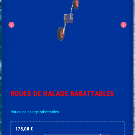
chevron_left
chevron_right
ROUES DE HALAGE RABATTABLES
Roues de halage r
abattables.
178,00 €