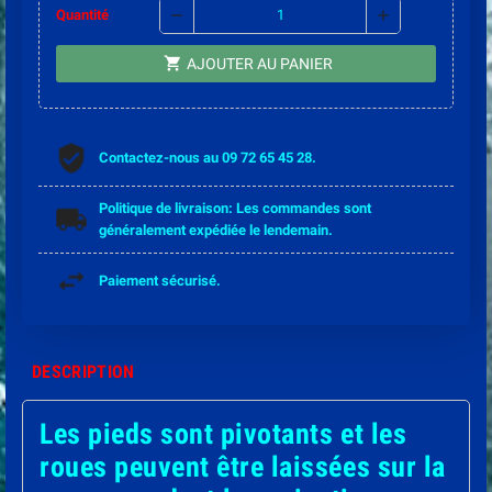
remove
add
Quantité
shopping_cart
AJOUTER AU PANIER
Contactez-nous au 09 72 65 45 28.
Politique de livraison: Les commandes sont
généralement expédiée le lendemain.
Paiement sécurisé.
DESCRIPTION
Les pieds sont pivotants et les
roues peuvent être laissées sur la