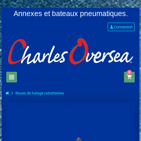
Annexes et bateaux pneumatiques.
person
Connexion
0
view_headline
shopping_cart
chevron_right
Roues de halage rabattables