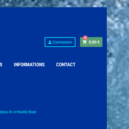
0
person
shopping_cart
Connexion
0,00 €
S
INFORMATIONS
CONTACT
yss B. et Noëlly Boat.