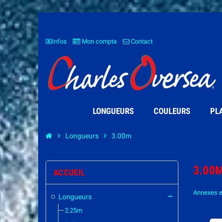
Infos
Mon compte
Contact
settings_brightness
LONGUEURS
COULEURS
PL
chevron_right
Longueurs
chevron_right
3.00m
3.00
ACCUEIL
Annexes e
Longueurs
remove
2.25m