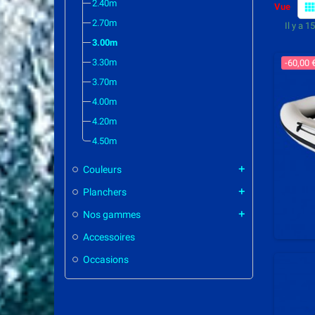
2.40m
view_co
Vue
2.70m
Il y a 1
3.00m
3.30m
-60,00 
3.70m
4.00m
4.20m
4.50m
Couleurs
add
Planchers
add
Nos gammes
add
Accessoires
Occasions