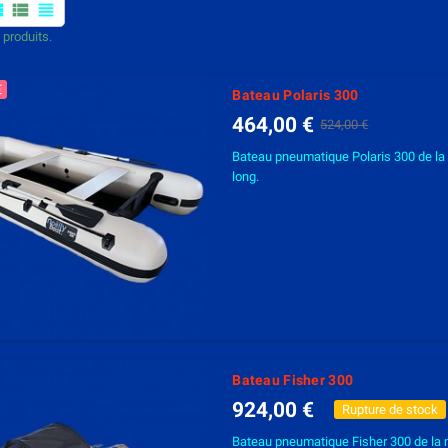
mfy
view_list
view_headline
5 produits.
€
Bateau Polaris 300
464,00 €
524,00 €
Bateau pneumatique Polaris 300 de la
long.
Bateau Fisher 300
924,00 €
Rupture de stock
Bateau pneumatique Fisher 300 de la